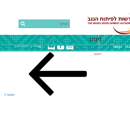
ניווט
ור קשר
|
Arabic
Eng
חפש:
הפוסט הקודם
קודם
תמונה 2