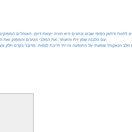
ע לחוות ודחאן בסופי שבוע ובחגים היא חוויה יוצאת דופן. האוהלים המפנ
עם הלבנה שמן זית והזעתר, את המלבי הטעים והמפנק ואת היחס המלבב של העובדים. ממליצה בחום אצלנו המקום הפך לשגרה מבורכת״.
חלב הנאקות! שמעתי על התופעה והייתי חייבת לנסות. מדובר בקרם חלק ונעי