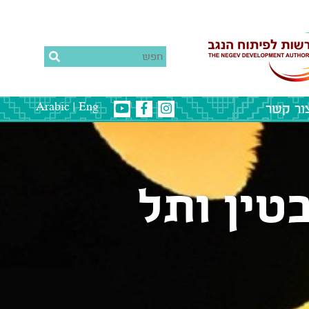
ור קשר
|
Arabic
Eng
טין ותל