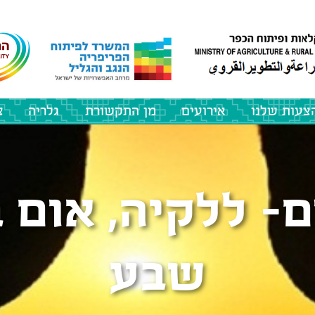
צעות שלנו
אירועים
מן התקשורת
גלריה
צ
ם- ללקיה, אום ב
שבע