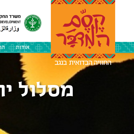
אודות
הה
מסלול יו