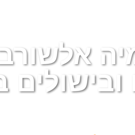
ועים
מן התקשורת
גלריה
צור קשר
ה אלשורבג
ובישולים ב