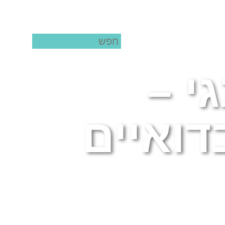
Arabic
|
Eng
י –
דואיים