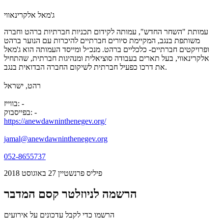
ג'מאל אלקרינאווי
עמותת "השחר החדש", עמותה לקידום תכניות חברתיות ברהט וחברה
משותפת בנגב, המקיימת סיורים חברתיים להיכרות עם הנוער ברהט
ופרויקטים חברתיים- כלכליים ברהט. מנכ״ל ומייסד העמותה הוא ג'מאל
אלקרינאווי, בעל תארים בעבודה סוציאלית ומנהיגות חברתית, שהתחיל
את דרכו כפעיל חברתית לשיקום החברה הבדואית בנגב.
רהט, ישראל
בווייז: -
בפייסבוק: -
https://anewdawninthenegev.org/
jamal@anewdawninthenegev.org
052-8655737
פיליס פרנשטיין
27 באוגוסט 2018
הרשמה לניוזלטר קסם המדבר
הרשמו כדי לקבל עדכונים על אירועים