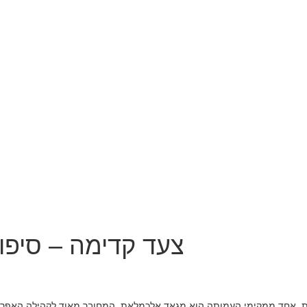
צעד קדימה – סיפו
 אחד ממקימי העמותה הוא מגאד אלכמלאת, המחובר מאוד לקהילה האפרו בד