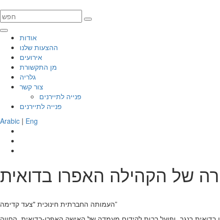
אודות
ההצעות שלנו
אירועים
מן התקשורת
גלריה
צור קשר
פנייה לתיירנים
פנייה לתיירנים
Arabic
|
Eng
רה של הקהילה האפרו בדואית
העמותה החברתית חינוכית "צעד קדימה”
ואית בנגב, ופועל רבות לקידום מעמדה של האישה האפרו-בדואית, החווה