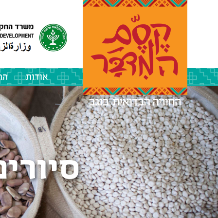
אודות
הה
סיורי