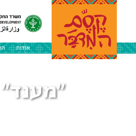
אודות
הה
"מענד" 